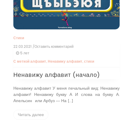
Стихи
22.03.2021
/Оставить комментарий
к
Ненавижу
5 лет
алфавит
С меткой
алфавит
,
Ненавижу алфавит
,
стихи
(начало)
Ненавижу алфавит (начало)
Ненавижу алфавит У меня печальный вид: Ненавижу
алфавит! Ненавижу букву А И слова на букву А.
Апельсин
или Арбуз — На […]
Читать далее