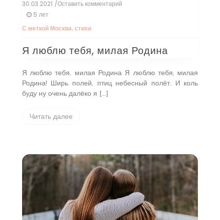
30.03.2021
/Оставить комментарий
к
Я
5 лет
люблю
С меткой
Москва
,
стихи
тебя,
милая
Я люблю тебя, милая Родина
Родина
Я люблю тебя, милая Родина Я люблю тебя, милая
Родина! Ширь полей, птиц небесный полёт. И коль
буду ну очень далёко я […]
Читать далее