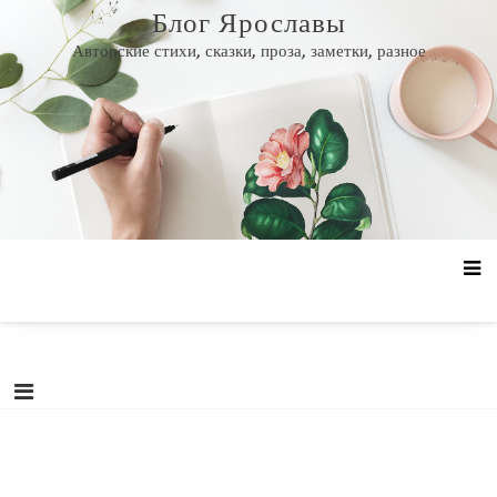
Перейти
Блог Ярославы
к
Авторские стихи, сказки, проза, заметки, разное
содержанию