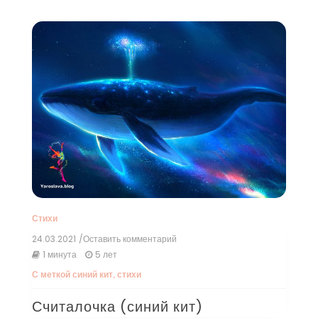
Стихи
24.03.2021
/Оставить комментарий
к
Считалочка
1 минута
5 лет
(синий
С меткой
синий кит
,
стихи
кит)
Считалочка (синий кит)