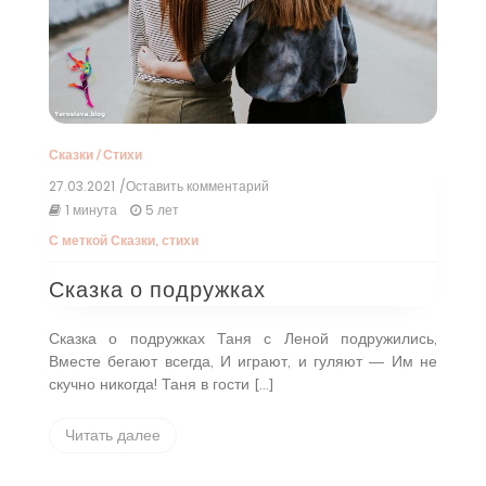
Сказки
/
Стихи
27.03.2021
/Оставить комментарий
к
Сказка
1 минута
5 лет
о
С меткой
Сказки
,
стихи
подружках
Сказка о подружках
Сказка о подружках Таня с Леной подружились,
Вместе бегают всегда, И играют, и гуляют — Им не
скучно никогда! Таня в гости […]
Читать далее