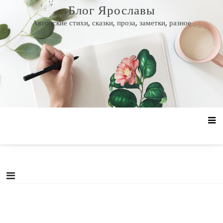
Перейти
Блог Ярославы
к
Авторские стихи, сказки, проза, заметки, разное
содержанию