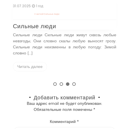
31.07.2025
1 год
30
С меткой
Сильные люди
С
Сильные люди
М
ем
Сильные люди Сильные люди живут сквозь любые
М
ый
невзгоды, Они словно скалы любую выносят грозу.
О
же
Сильные люди неизменны в любую погоду: Зимой
пе
словно […]
Читать далее
Добавить комментарий
Ваш адрес email не будет опубликован.
Обязательные поля помечены
*
Комментарий
*