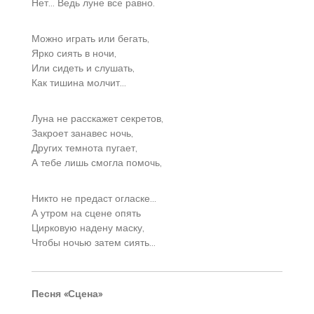
Нет… Ведь луне всë равно.
Можно играть или бегать,
Ярко сиять в ночи,
Или сидеть и слушать,
Как тишина молчит…
Луна не расскажет секретов,
Закроет занавес ночь,
Других темнота пугает,
А тебе лишь смогла помочь,
Никто не предаст огласке…
А утром на сцене опять
Цирковую надену маску,
Чтобы ночью затем сиять…
Песня «Сцена»