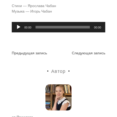
Стихи — Ярослава Чабан
Музыка — Игорь Чабан
Аудиоплеер
00:00
00:00
Навигация
Предыдущая запись
Следующая запись
по
Автор
записям
от
Ярослава