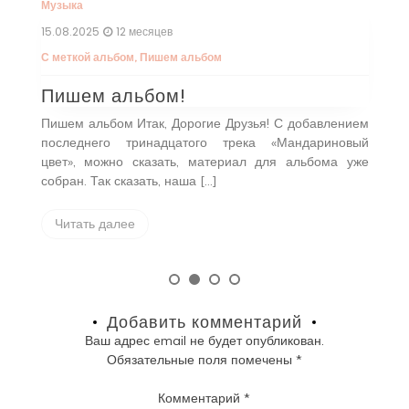
Музыка
/
Стихи
30.07.2025
1 год
Море волнуется
ья! С добавлением
Море волнуется Море бескрайнее всё в ми
а «Мандариновый
О судьбах всех нас на Земле. Море 
 для альбома уже
переживает, Потому и бушует во […]
Читать далее
Добавить комментарий
Ваш адрес email не будет опубликован.
Обязательные поля помечены
*
Комментарий
*